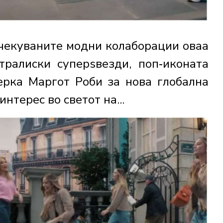
очекуваните модни колаборации оваа
тралиски суперѕвезди, поп‑иконата
ерка Маргот Роби за нова глобална
нтерес во светот на...