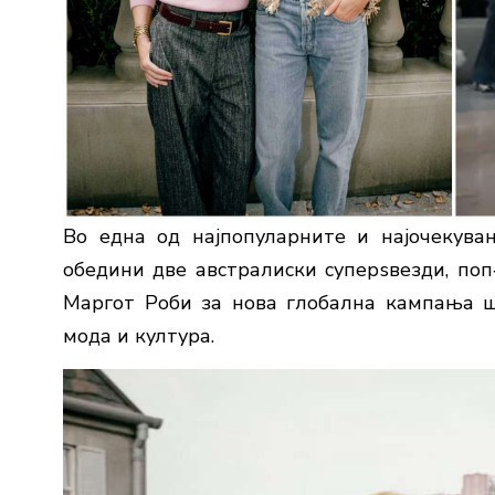
Во една од најпопуларните и најочекува
обедини две австралиски суперѕвезди, поп
Маргот Роби за нова глобална кампања ш
мода и култура.