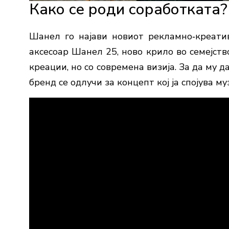
Како се роди соработката?
Шанел го најави новиот рекламно‑креати
аксесоар Шанел 25, ново крило во семејств
креации, но со современа визија. За да му 
бренд се одлучи за концепт кој ја спојува му