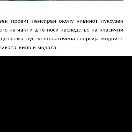
вен проект лансиран околу нивниот луксузен
ото на чанти што носи наследство на класични
даде свежа, културно‑насочена енергија, модниот
зиката, кино и модата.