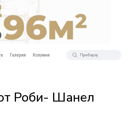
уа
Галерии
Колумни
гот Роби- Шанел