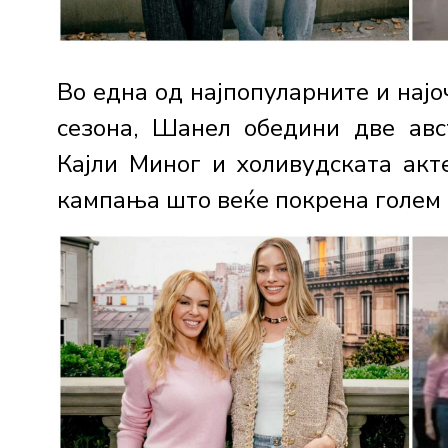
Во една од најпопуларните и нај
сезона, Шанел обедини две авс
Кајли Миног и холивудската акт
кампања што веќе покрена голем и