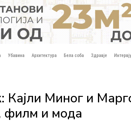
а
Убавина
Архитектура
Бела соба
Здравје
Интервј
: Кајли Миног и Мар
, филм и мода