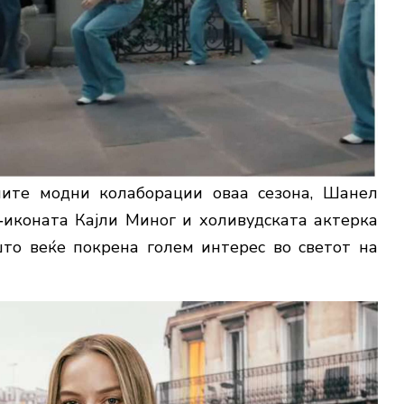
ните модни колаборации оваа сезона, Шанел
‑иконата Кајли Миног и холивудската актерка
то веќе покрена голем интерес во светот на