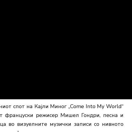
иот спот на Кајли Миног „Come Into My World“
от француски режисер Мишел Гондри, песна и
ца во визуелните музички записи со нивното