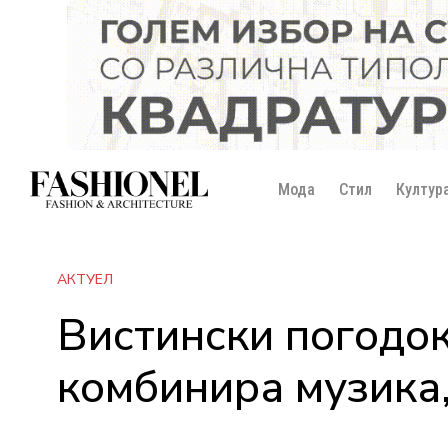
Мода
Стил
Култур
АКТУЕЛ
Вистински погодок
комбинира музика