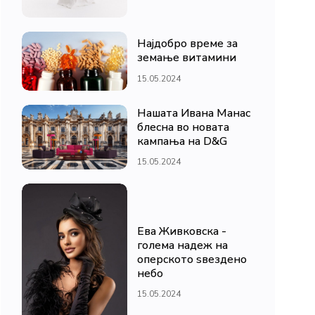
Најдобро време за
земање витамини
15.05.2024
Нашата Ивана Манас
блесна во новата
кампања на D&G
15.05.2024
Ева Живковска -
голема надеж на
оперското ѕвездено
небо
15.05.2024