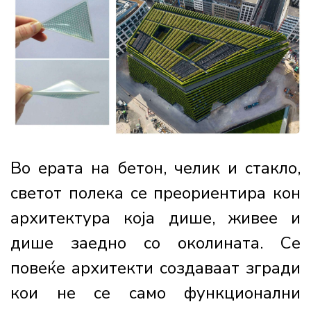
Во ерата на бетон, челик и стакло,
светот полека се преориентира кон
архитектура која дише, живее и
дише заедно со околината. Се
повеќе архитекти создаваат згради
кои не се само функционални