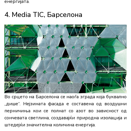
енергијата.
4. Media TIC, Барселона
Во срцето на Барселона се наоѓа зграда која буквално
„дише“. Нејзината фасада е составена од воздушни
перничиња кои се полнат со азот во зависност од
сончевата светлина, создавајќи природна изолација и
штедејќи значителна количина енергија.