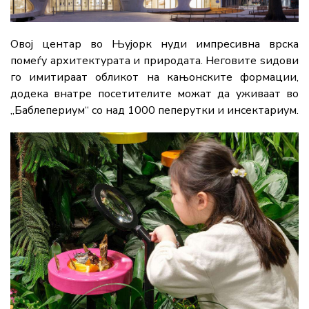
Овој центар во Њујорк нуди импресивна врска
помеѓу архитектурата и природата. Неговите ѕидови
го имитираат обликот на кањонските формации,
додека внатре посетителите можат да уживаат во
„Баблепериум“ со над 1000 пеперутки и инсектариум.