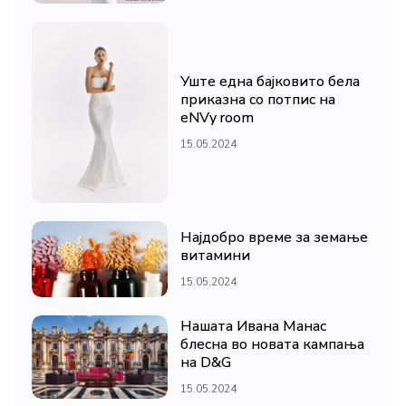
Уште една бајковито бела
приказна со потпис на
eNVy room
15.05.2024
Најдобро време за земање
витамини
15.05.2024
Нашата Ивана Манас
блесна во новата кампања
на D&G
15.05.2024