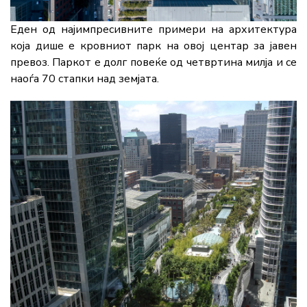
Еден од најимпресивните примери на архитектура
која дише е кровниот парк на овој центар за јавен
превоз. Паркот е долг повеќе од четвртина милја и се
наоѓа 70 стапки над земјата.