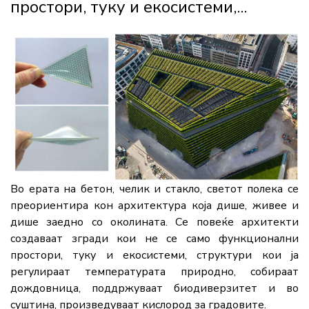
простори, туку и екосистеми,...
Во ерата на бетон, челик и стакло, светот полека се
преориентира кон архитектура која дише, живее и
дише заедно со околината. Се повеќе архитекти
создаваат згради кои не се само функционални
простори, туку и екосистеми, структури кои ја
регулираат температурата природно, собираат
дождовница, поддржуваат биодиверзитет и во
суштина, произведуваат кислород за градовите.