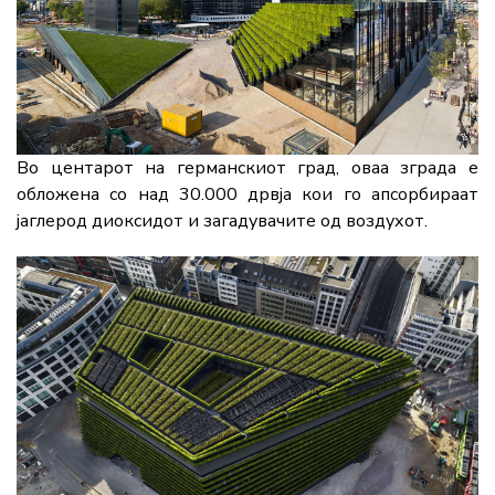
Во центарот на германскиот град, оваа зграда е
обложена со над 30.000 дрвја кои го апсорбираат
јаглерод диоксидот и загадувачите од воздухот.