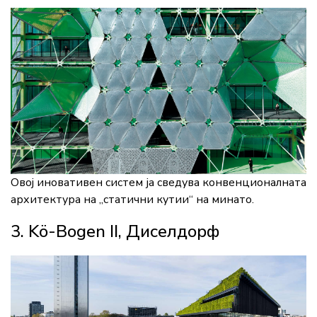
Овој иновативен систем ја сведува конвенционалната
архитектура на „статични кутии“ на минато.
3. Kö-Bogen II, Диселдорф