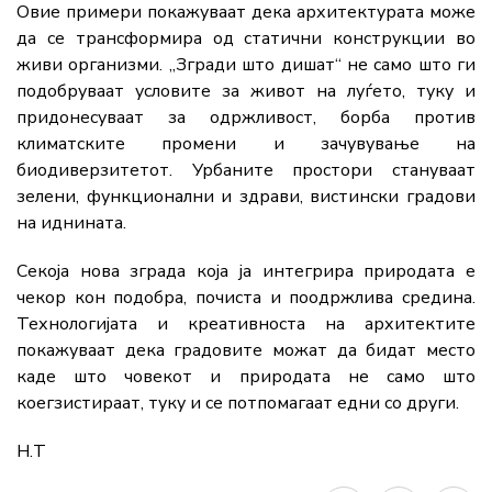
Овие примери покажуваат дека архитектурата може
да се трансформира од статични конструкции во
живи организми. „Згради што дишат“ не само што ги
подобруваат условите за живот на луѓето, туку и
придонесуваат за одржливост, борба против
климатските промени и зачувување на
биодиверзитетот. Урбаните простори стануваат
зелени, функционални и здрави, вистински градови
на иднината.
Секоја нова зграда која ја интегрира природата е
чекор кон подобра, почиста и поодржлива средина.
Технологијата и креативноста на архитектите
покажуваат дека градовите можат да бидат место
каде што човекот и природата не само што
коегзистираат, туку и се потпомагаат едни со други.
Н.Т