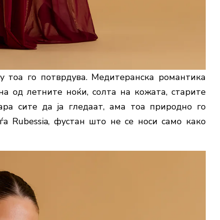
 тоа го потврдува. Медитеранска романтика
а од летните ноќи, солта на кожата, старите
ра сите да ја гледаат, ама тоа природно го
ѓа Rubessia, фустан што не се носи само како