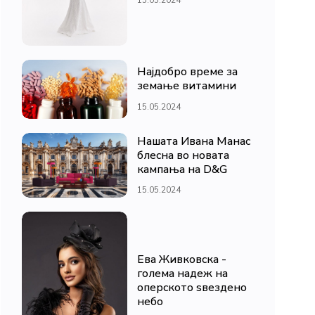
Најдобро време за
земање витамини
15.05.2024
Нашата Ивана Манас
блесна во новата
кампања на D&G
15.05.2024
Ева Живковска -
голема надеж на
оперското ѕвездено
небо