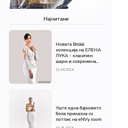
Најчитани
Новата Bridal
колекција на ЕЛЕНА
ЛУКА - класичен
шарм и современа...
12.04.2024
Уште една бајковито
бела приказна со
потпис на eNVy room
15.05.2024