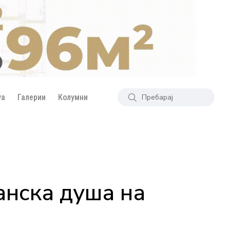
уа
Галерии
Колумни
анска душа на