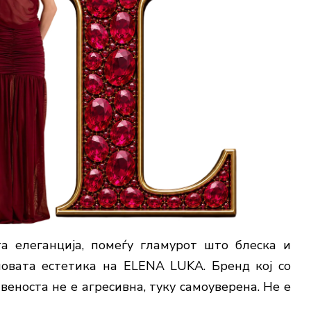
а елеганција, помеѓу гламурот што блеска и
новата естетика на
ELENA LUKA
. Бренд кој со
веноста не е агресивна, туку самоуверена. Не е