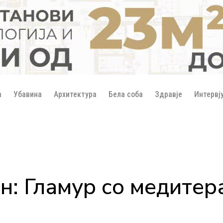
а
Убавина
Архитектура
Бела соба
Здравје
Интервј
ин: Гламур со медитер