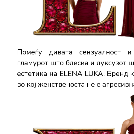
Помеѓу дивата сензуалност и
гламурот што блеска и луксузот 
естетика на ELENA LUKA. Бренд к
во кој женственоста не е агресивна,