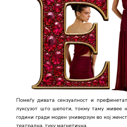
Помеѓу дивата сензуалност и префинетат
луксузот што шепоти, токму таму живее 
години гради моден универзум во кој женст
театрална, туку магнетична.