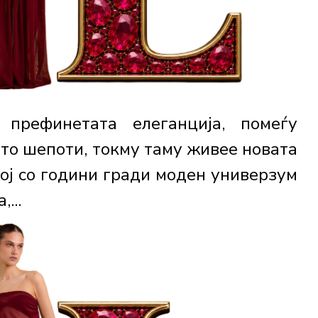
 префинетата елеганција, помеѓу
што шепоти, токму таму живее новата
ој со години гради моден универзум
...