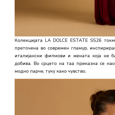
Колекцијата LA DOLCE ESTATE SS26 токму
преточена во современ гламур, инспириран
италијански филмови и жената која не ба
добива. Во срцето на таа приказна се нао
модно парче, туку како чувство.