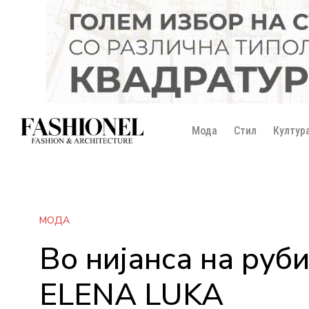
Мода
Стил
Култур
МОДА
Во нијанса на руб
ELENA LUKA