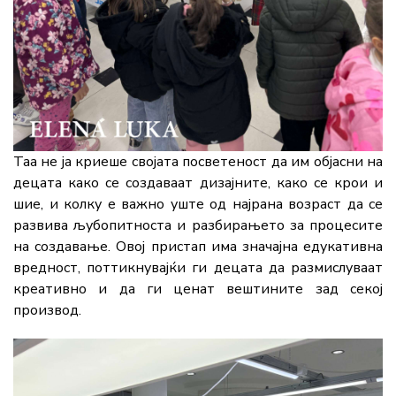
Таа
не
ја
криеше
својата
посветеност
да
им
објасни
на
децата
како
се
создаваат
дизајните,
како
се
крои
и
шие,
и
колку
е
важно
уште
од
најрана
возраст
да
се
развива
љубопитноста
и
разбирањето
за
процесите
на
создавање.
Овој
пристап
има
значајна
едукативна
вредност,
поттикнувајќи
ги
децата
да
размислуваат
креативно
и
да
ги
ценат
вештините
зад
секој
производ.