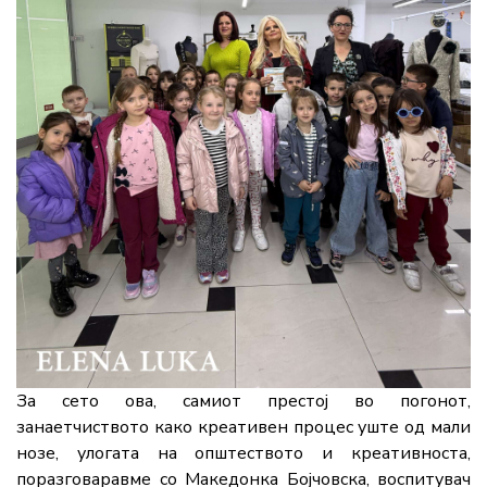
За сето ова, самиот престој во погонот,
занаетчиството како креативен процес уште од мали
нозе, улогата на општеството и креативноста,
поразговаравме со Македонка Бојчовска, воспитувач