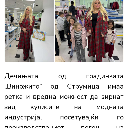
Дечињата од градинката
„Виножито“ од Струмица имаа
ретка и вредна можност да ѕирнат
зад кулисите на модната
индустрија, посетувајќи го
производствениот погон на