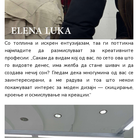
Со
топлина
и
искрен
ентузијазам,
таа
ги
поттикна
најмладите
да
размислуваат
за
креативните
професии: „
Сакам
да
видам
кој
од
вас,
по
сето
ова
што
го
видовте
денес,
има
желба
да
стане
шивач
и
да
создава
нечиј
сон?
Гледам
дека
многумина
од
вас
се
заинтересирани,
а
ме
радува
и
тоа
што
некои
покажуваат
интерес
за
моден
дизајн —
скицирање,
кроење
и
осмислување
на
креации.“