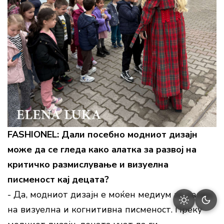
FASHIONEL: Дали посебно модниот дизајн
може да се гледа како алатка за развој на
критичко размислување и визуелна
писменост кај децата?
- Да, модниот дизајн е моќен медиум за развој
на визуелна и когнитивна писменост. Преку