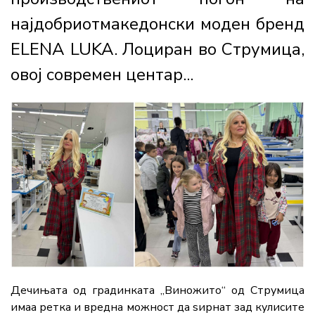
најдобриотмакедонски моден бренд
ELENA LUKA. Лоциран во Струмица,
овој современ центар...
Дечињата
од
градинката „
Виножито“
од
Струмица
имаа
ретка
и
вредна
можност
да
ѕирнат
зад
кулисите