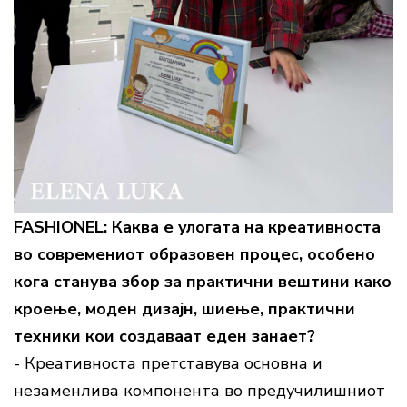
FASHIONEL: Каква е улогата на креативноста
во современиот образовен процес, особено
кога станува збор за практични вештини како
кроење, моден дизајн, шиење, практични
техники кои создаваат еден занает?
- Креативноста претставува основна и
незаменлива компонента во предучилишниот