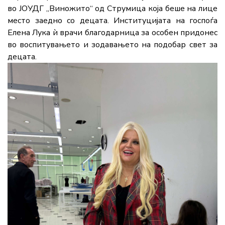
во ЈОУДГ „Виножито“ од Струмица која беше на лице
место заедно со децата. Институцијата на госпоѓа
Елена Лука ѝ врачи благодарница за особен придонес
во воспитувањето и зодавањето на подобар свет за
децата.