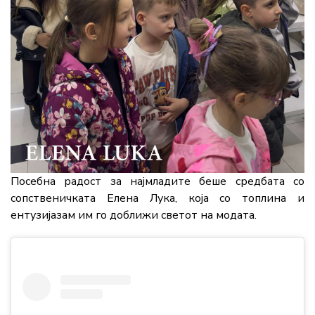
Посебна
радост
за
најмладите
беше
средбата
со
сопственичката
Елена
Лука,
која
со
топлина
и
ентузијазам
им
го
доближи
светот
на
модата.