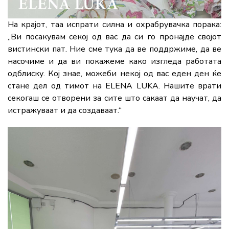
На
крајот,
таа
испрати
силна
и
охрабрувачка
порака:
„
Ви
посакувам
секој
од
вас
да
си
го
пронајде
својот
вистински
пат.
Ние
сме
тука
да
ве
поддржиме,
да
ве
насочиме
и
да
ви
покажеме
како
изгледа
работата
одблиску.
Кој
знае,
можеби
некој
од
вас
еден
ден
ќе
стане
дел
од
тимот
на
ELENA
LUKA.
Нашите
врати
секогаш
се
отворени
за
сите
што
сакаат
да
научат,
да
истражуваат
и
да
создаваат.“