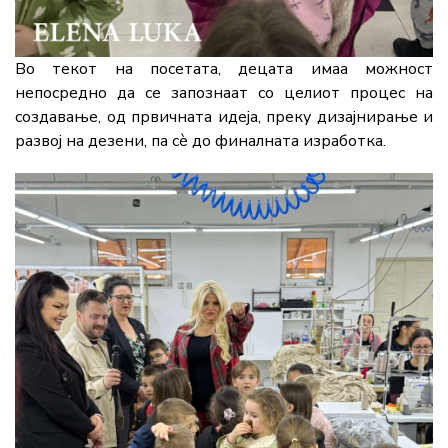
Во
текот
на
посетата,
децата
имаа
можност
непосредно
да
се
запознаат
со
целиот
процес
на
создавање,
од
првичната
идеја,
преку
дизајнирање
и
развој
на
дезени,
па
сè
до
финалната
изработка.