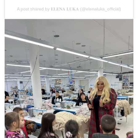
A post shared by 𝐄𝐋𝐄𝐍𝐀 𝐋𝐔𝐊𝐀 (@elenaluka_official)