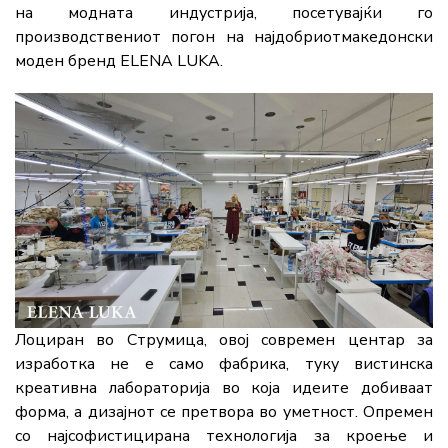
на
модната
индустрија,
посетувајќи
го
производствениот
погон
на најдобриот
македонски
моден
бренд
ELENA LUKA
.
Лоциран
во
Струмица,
овој
современ
центар
за
изработка
не
е
само
фабрика,
туку
вистинска
креативна
лабораторија
во
која
идеите
добиваат
форма,
а
дизајнот
се
претвора
во
уметност.
Опремен
со
најсофистицирана
технологија
за
кроење
и