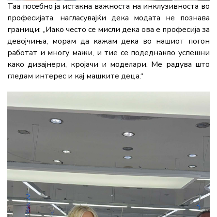
Таа
посебно
ја
истакна
важноста
на
инклузивноста
во
професијата,
нагласувајќи
дека
модата
не
познава
граници: „
Иако
често
се
мисли
дека
ова
е
професија
за
девојчиња,
морам
да
кажам
дека
во
нашиот
погон
работат
и
многу
мажи,
и
тие
се
подеднакво
успешни
како
дизајнери,
кројачи
и
моделари.
Ме
радува
што
гледам
интерес
и
кај
машките
деца.“