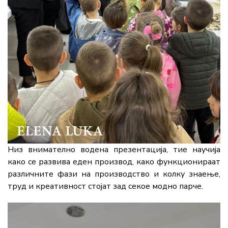
Низ
внимателно
водена
презентација,
тие
научија
како
се
развива
еден
производ,
како
функционираат
различните
фази
на
производство
и
колку
знаење,
труд
и
креативност
стојат
зад
секое
модно
парче.