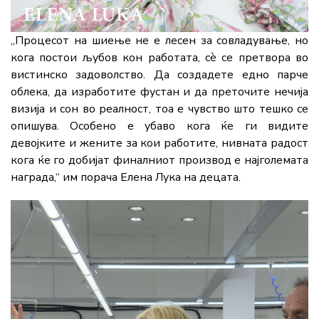
„
Процесот
на
шиење
не
е
лесен
за
совладување,
но
кога
постои
љубов
кон
работата,
сè
се
претвора
во
вистинско
задоволство.
Да
создадете
едно
парче
облека,
да
изработите
фустан
и
да
преточите
нечија
визија
и
сон
во
реалност,
тоа
е
чувство
што
тешко
се
опишува.
Особено
е
убаво
кога
ќе
ги
видите
девојките
и
жените
за
кои
работите,
нивната
радост
кога
ќе
го
добијат
финалниот
производ
е
најголемата
награда,“
им
порача
Елена Лука
на
децата.