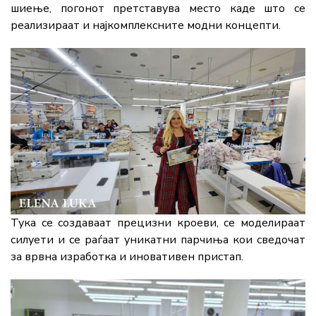
шиење,
погонот
претставува
место
каде
што
се
реализираат
и
најкомплексните
модни
концепти.
Тука
се
создаваат
прецизни
кроеви,
се
моделираат
силуети
и
се
раѓаат
уникатни
парчиња
кои
сведочат
за
врвна
изработка
и
иновативен
пристап.