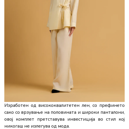
Изработен од висококвалитетен лен, со префинето
сако со врзување на половината и широки панталони,
овој комплет претставува инвестиција во стил кој
никогаш не излегува од мода.