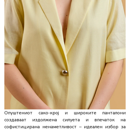
Опуштениот сако-крој и широките панталони
создаваат издолжена силуета и впечаток на
софистицирана ненаметливост – идеален избор за