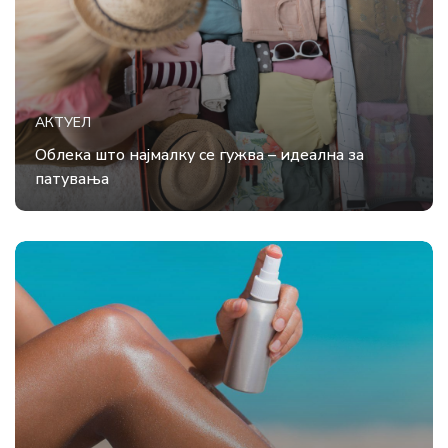
АКТУЕЛ
Облека што најмалку се гужва – идеална за
патувања