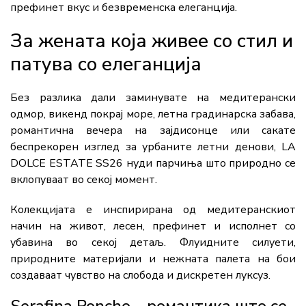
префинет вкус и безвременска елеганција.
За жената која живее со стил и
патува со елеганција
Без разлика дали заминувате на медитерански
одмор, викенд покрај море, летна градинарска забава,
романтична вечера на зајдисонце или сакате
беспрекорен изглед за урбаните летни денови, LA
DOLCE ESTATE SS26 нуди парчиња што природно се
вклопуваат во секој момент.
Колекцијата е инспирирана од медитеранскиот
начин на живот, лесен, префинет и исполнет со
убавина во секој детаљ. Флуидните силуети,
природните материјали и нежната палета на бои
создаваат чувство на слобода и дискретен луксуз.