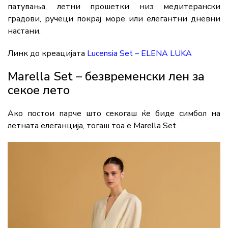
патувања, летни прошетки низ медитерански
градови, ручеци покрај море или елегантни дневни
настани.
Линк до креацијата
Lucensia Set – ELENA LUKA
Marella Set – безвременски лен за
секое лето
Ако постои парче што секогаш ќе биде симбол на
летната елеганција, тогаш тоа е Marella Set.