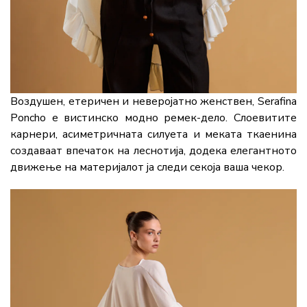
Воздушен, етеричен и неверојатно женствен, Serafina
Poncho е вистинско модно ремек-дело. Слоевитите
карнери, асиметричната силуета и меката ткаенина
создаваат впечаток на леснотија, додека елегантното
движење на материјалот ја следи секоја ваша чекор.