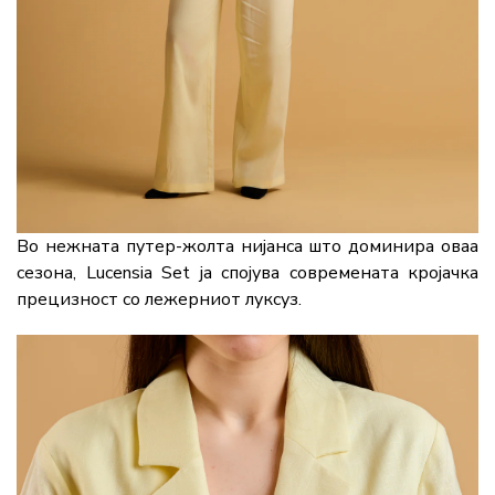
Во нежната путер-жолта нијанса што доминира оваа
сезона, Lucensia Set ја спојува современата кројачка
прецизност со лежерниот луксуз.