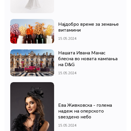
Најдобро време за земање
витамини
15.05.2024
Нашата Ивана Манас
блесна во новата кампања
на D&G
15.05.2024
Ева Живковска - голема
надеж на оперското
ѕвездено небо
15.05.2024