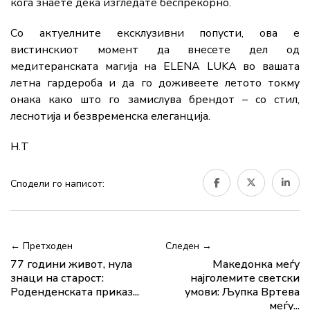
кога знаете дека изгледате беспрекорно.
Со актуелните ексклузивни попусти, ова е
вистинскиот момент да внесете дел од
медитеранската магија на ELENA LUKA во вашата
летна гардероба и да го доживеете летото токму
онака како што го замислува брендот – со стил,
леснотија и безвременска елеганција.
Н.Т
Сподели го написот:
← Претходен
Следен →
77 години живот, нула
Македонка меѓу
знаци на старост:
најголемите светски
Роденденската приказ...
умови: Љупка Вртева
меѓу...