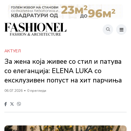
АКТУЕЛ
За жена која живее со стил и патува
со елеганција: ELENA LUKA со
ексклузивен попуст на хит парчиња
06.07.2026
0 прегледи