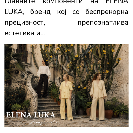
главните компоненти на ELENA
LUKA, бренд кој со беспрекорна
прецизност, препознатлива
естетика и...