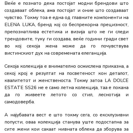
Веќе е познато дека постојат модни брендови што
создаваат облека, ама постојат и оние што создаваат
чувство. Токму тоа е една од главните компоненти на
ELENA LUKA, бренд кој со беспрекорна прецизност,
препознатлива естетика и визија што не ги следи
трендовите, туку ги создава, веќе години гради свет
во кој секоја жена може да го почувствува
вистинскиот дух на современата елеганција.
Секоја колекција е внимателно осмислена приказна, а
секој крој е резултат на посветеност кон деталот,
квалитетот и женственоста. Токму затоа LA DOLCE
ESTATE SS26 не е само летна колекција, таа е покана
да го живеете летото со стил, леснотија и
самодоверба.
А најубавата вест е што токму сега, со ексклузивни
попусти, оваа колекција станува уште подостапна за
сите жени кои сакаат нивната облека да зборува за