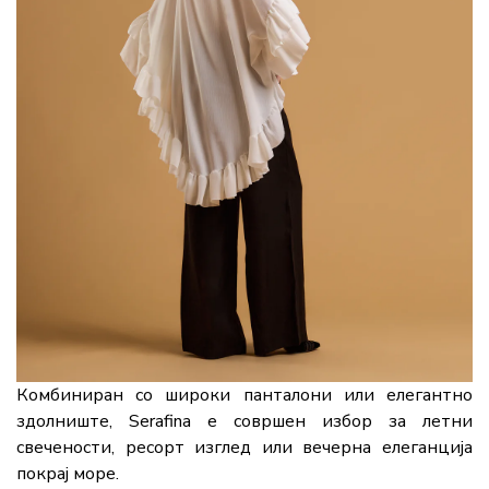
Комбиниран со широки панталони или елегантно
здолниште, Serafina е совршен избор за летни
свечености, ресорт изглед или вечерна елеганција
покрај море.