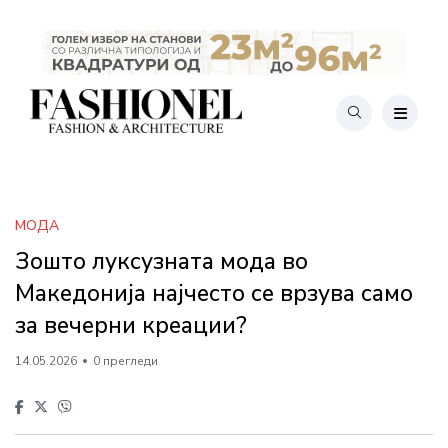
МОДА
Зошто луксузната мода во
Македонија најчесто се врзува само
за вечерни креации?
14.05.2026
0 прегледи