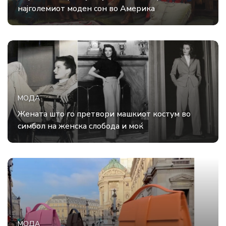
најголемиот моден сон во Америка
МОДА
Жената што го претвори машкиот костум во
симбол на женска слобода и моќ
МОДА