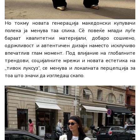
Но токму новата генерација македонски купувачи
полека ја менува таа слика. Сè повеќе млади луѓе
бараат квалитетни материјали, добаро сошиено,
одржливост и автентичен дизајн наместо исклучиво
впечатлив глам момент. Под влијание на глобалните
трендови, социјалните мрежи и новата естетика на
„тивок луксуз“, се менува и локалната перцепција за
тоа што значи да изгледаш скапо.