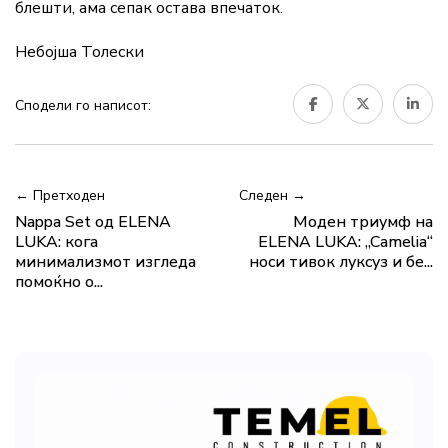
блешти, ама сепак остава впечаток.
Небојша Толески
Сподели го написот:
← Претходен
Следен →
Nappa Set од ELENA
Моден триумф на
LUKA: кога
ELENA LUKA: „Camelia“
минимализмот изгледа
носи тивок луксуз и бе...
помоќно о...