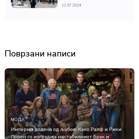
12.07.2024
Поврзани написи
МОДА
Империја родена од љубов: Како Ралф и Рики
Лорен го изградија најстабилниот брак и