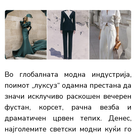
Во глобалната модна индустрија,
поимот „луксуз“ одамна престана да
значи исклучиво раскошен вечерен
фустан, корсет, рачна везба и
драматичен црвен тепих. Денес,
најголемите светски модни куќи го