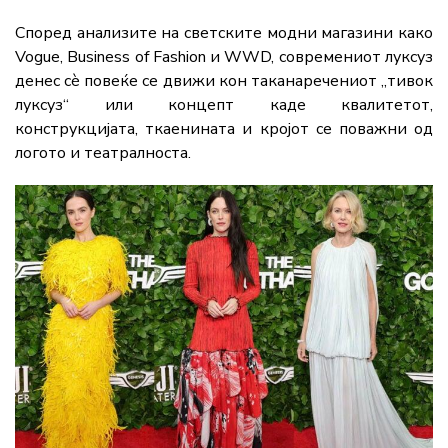
Според анализите на светските модни магазини како
Vogue, Business of Fashion и WWD, современиот луксуз
денес сè повеќе се движи кон таканаречениот „тивок
луксуз“ или концепт каде квалитетот,
конструкцијата, ткаенината и кројот се поважни од
логото и театралноста.