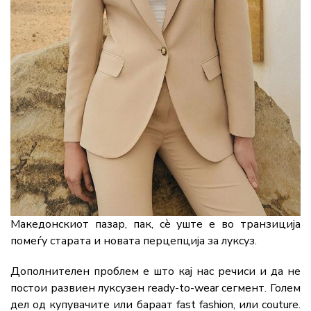
Македонскиот пазар, пак, сè уште е во транзиција
помеѓу старата и новата перцепција за луксуз.
Дополнителен проблем е што кај нас речиси и да не
постои развиен луксузен ready-to-wear сегмент. Голем
дел од купувачите или бараат fast fashion, или couture.