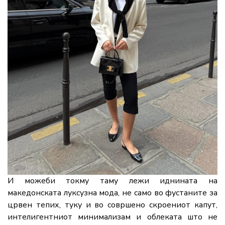
И можеби токму таму лежи иднината на
македонската луксузна мода, не само во фустаните за
црвен тепих, туку и во совршено скроениот капут,
интелигентниот минимализам и облеката што не