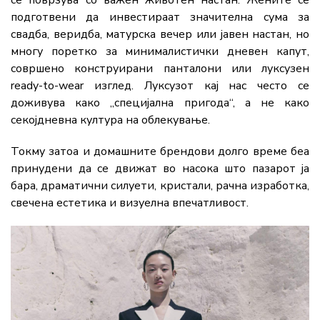
подготвени да инвестираат значителна сума за
свадба, веридба, матурска вечер или јавен настан, но
многу поретко за минималистички дневен капут,
совршено конструирани панталони или луксузен
ready-to-wear изглед. Луксузот кај нас често се
доживува како „специјална пригода“, а не како
секојдневна култура на облекување.
Токму затоа и домашните брендови долго време беа
принудени да се движат во насока што пазарот ја
бара, драматични силуети, кристали, рачна изработка,
свечена естетика и визуелна впечатливост.