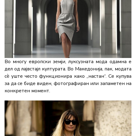
Во многу европски земји, луксузната мода одамна е
дел од лајвстајл културата. Во Македонија, пак, модата
сè уште често функционира како „настан“. Се купува
за да се биде виден, фотографиран или запаметен на
конкретен момент.