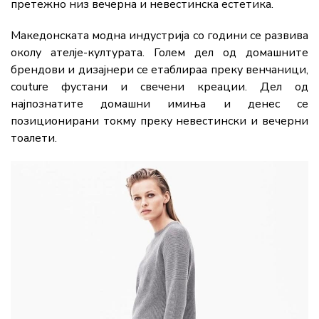
претежно низ вечерна и невестинска естетика.
Македонската модна индустрија со години се развива
околу ателје-културата. Голем дел од домашните
брендови и дизајнери се етаблираа преку венчаници,
couture фустани и свечени креации. Дел од
најпознатите домашни имиња и денес се
позиционирани токму преку невестински и вечерни
тоалети.