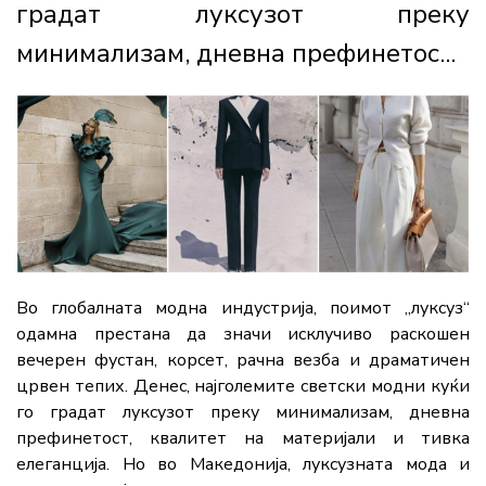
градат луксузот преку
минимализам, дневна префинетос...
Во глобалната модна индустрија, поимот „луксуз“
одамна престана да значи исклучиво раскошен
вечерен фустан, корсет, рачна везба и драматичен
црвен тепих. Денес, најголемите светски модни куќи
го градат луксузот преку минимализам, дневна
префинетост, квалитет на материјали и тивка
елеганција. Но во Македонија, луксузната мода и