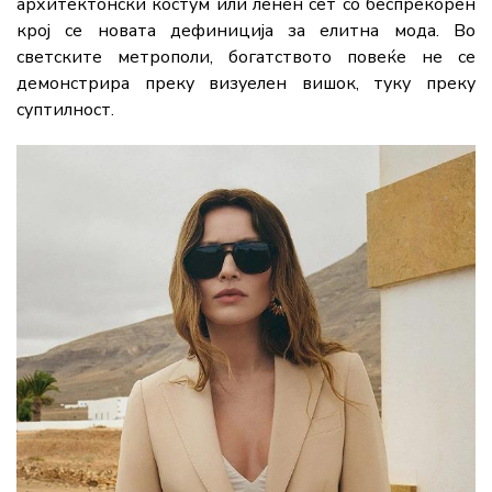
архитектонски костум или ленен сет со беспрекорен
крој се новата дефиниција за елитна мода. Во
светските метрополи, богатството повеќе не се
демонстрира преку визуелен вишок, туку преку
суптилност.