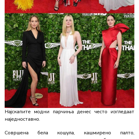
Најскапите модни парчиња денес често изгледаат
наједноставно.
Совршена бела кошула, кашмирено палто,