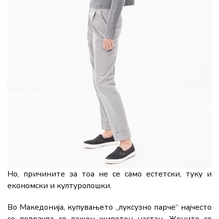
Но, причините за тоа не се само естетски, туку и
економски и културолошки.
Во Македонија, купувањето „луксузно парче“ најчесто
се поврзува со важен животен настан. Жените се