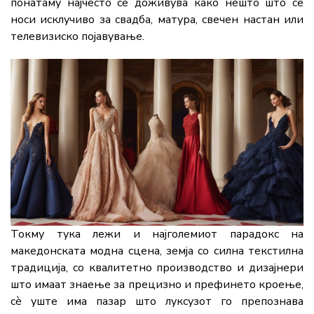
понатаму најчесто се доживува како нешто што се
носи исклучиво за свадба, матура, свечен настан или
телевизиско појавување.
Токму тука лежи и најголемиот парадокс на
македонската модна сцена, земја со силна текстилна
традиција, со квалитетно производство и дизајнери
што имаат знаење за прецизно и префинето кроење,
сè уште има пазар што луксузот го препознава