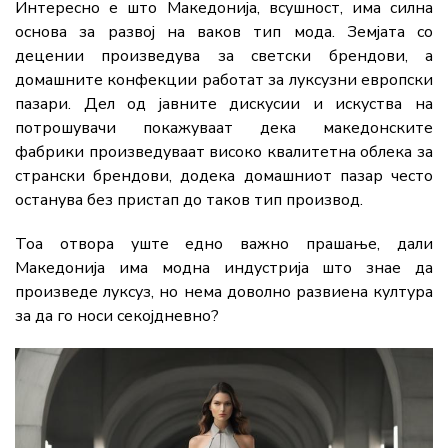
Интересно е што Македонија, всушност, има силна
основа за развој на ваков тип мода. Земјата со
децении произведува за светски брендови, а
домашните конфекции работат за луксузни европски
пазари. Дел од јавните дискусии и искуства на
потрошувачи покажуваат дека македонските
фабрики произведуваат високо квалитетна облека за
странски брендови, додека домашниот пазар често
останува без пристап до таков тип производ.
Тоа отвора уште едно важно прашање, дали
Македонија има модна индустрија што знае да
произведе луксуз, но нема доволно развиена култура
за да го носи секојдневно?