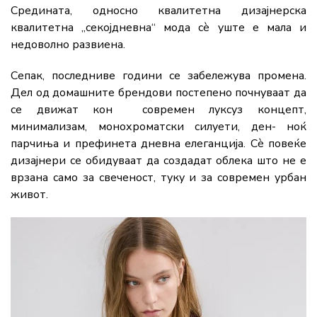
Средината, односно квалитетна дизајнерска
квалитетна „секојдневна“ мода сè уште е мала и
недоволно развиена.
Сепак, последниве години се забележува промена.
Дел од домашните брендови постепено почнуваат да
се движат кон современ луксуз концепт,
минимализам, монохроматски силуети, ден- ноќ
парчиња и префинета дневна елеганција. Сè повеќе
дизајнери се обидуваат да создадат облека што не е
врзана само за свеченост, туку и за современ урбан
живот.