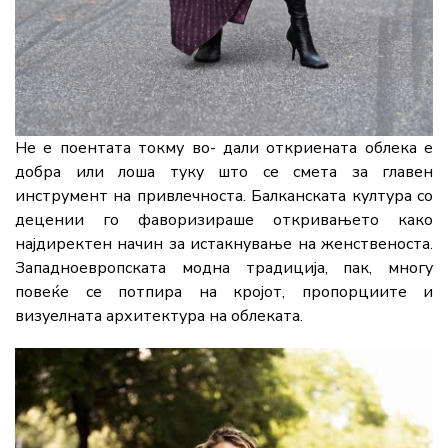
Не е поентата токму во- дали откриената облека е
добра или лоша туку што се смета за главен
инструмент на привлечноста. Балканската култура со
децении го фаворизираше откривањето како
најдиректен начин за истакнување на женственоста.
Западноевропската модна традиција, пак, многу
повеќе се потпира на кројот, пропорциите и
визуелната архитектура на облеката.