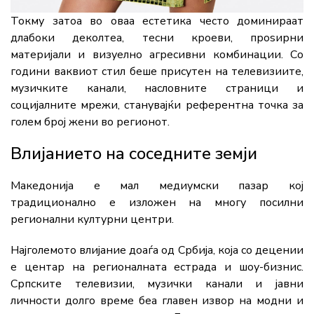
Токму затоа во оваа естетика често доминираат
длабоки деколтеа, тесни кроеви, проѕирни
материјали и визуелно агресивни комбинации. Со
години ваквиот стил беше присутен на телевизиите,
музичките канали, насловните страници и
социјалните мрежи, станувајќи референтна точка за
голем број жени во регионот.
Влијанието на соседните земји
Македонија е мал медиумски пазар кој
традиционално е изложен на многу посилни
регионални културни центри.
Најголемото влијание доаѓа од Србија, која со децении
е центар на регионалната естрада и шоу-бизнис.
Српските телевизии, музички канали и јавни
личности долго време беа главен извор на модни и