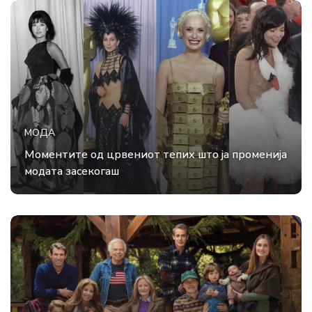
МОДА
Моментите од црвениот тепих што ја променија
модата засекогаш