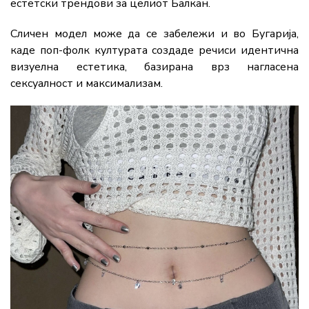
естетски трендови за целиот Балкан.
Сличен модел може да се забележи и во Бугарија,
каде поп-фолк културата создаде речиси идентична
визуелна естетика, базирана врз нагласена
сексуалност и максимализам.