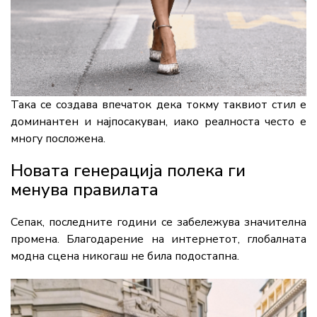
Така се создава впечаток дека токму таквиот стил е
доминантен и најпосакуван, иако реалноста често е
многу посложена.
Новата генерација полека ги
менува правилата
Сепак, последните години се забележува значителна
промена. Благодарение на интернетот, глобалната
модна сцена никогаш не била подостапна.