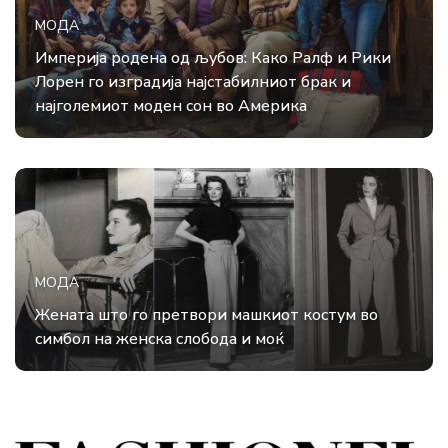
МОДА
Империја родена од љубов: Како Ралф и Рики
Лорен го изградија најстабилниот брак и
најголемиот моден сон во Америка
МОДА
Жената што го претвори машкиот костум во
симбол на женска слобода и моќ