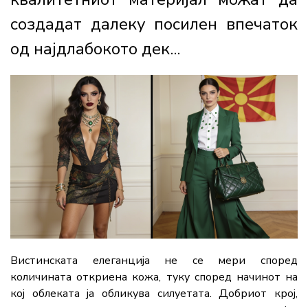
создадат далеку посилен впечаток
од најдлабокото дек...
Вистинската елеганција не се мери според
количината откриена кожа, туку според начинот на
кој облеката ја обликува силуетата. Добриот крој,