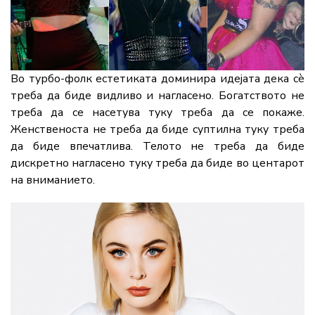
Во турбо-фолк естетиката доминира идејата дека сè
треба да биде видливо и нагласено. Богатството не
треба да се насетува туку треба да се покаже.
Женственоста не треба да биде суптилна туку треба
да биде впечатлива. Телото не треба да биде
дискретно нагласено туку треба да биде во центарот
на вниманието.