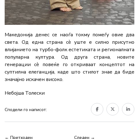
Македонија денес се наоѓа токму помеѓу овие два
света. Од една страна сè уште е силно присутно
влијанието на турбо-фолк естетиката и регионалната
популарна култура. Од друга страна, новите
генерации сè повеќе го откриваат концептот на
суптилна елеганција, каде што стилот знае да биде
значајно искачен високо.
Небојша Толески
Сподели го написот:
← Претходен
Следен →