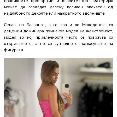
правилните пропорции и квалитетниот материјал
можат да создадат далеку посилен впечаток од
најдлабокото деколте или најкраткото здолниште.
Сепак, на Балканот, а со тоа и во Македонија, со
децении доминира поинаков модел на женственост,
модел во кој привлечноста често се поврзува со
откривањето, а не со суптилното нагласување на
фигурата.