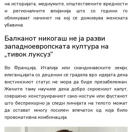
на историјата, медиумите, општествените вредности
и регионалните влијанија што со години го
обликуваат начинот на кој се доживува женската
убавина.
Балканот никогаш не ја разви
западноевропската култура на
„тивок луксуз“
Во Франција, Италија или скандинавските земји,
елеганцијата со децении се градела врз идејата дека
вистинскиот статус не мора да биде презабележан.
Жените таму научиле дека добро скроениот капут,
совршено конструираниот сако-костум или фустанот
што беспрекорно ја следи линијата на телото можат
да остават многу посилен впечаток од која било
провокативна комбинација.