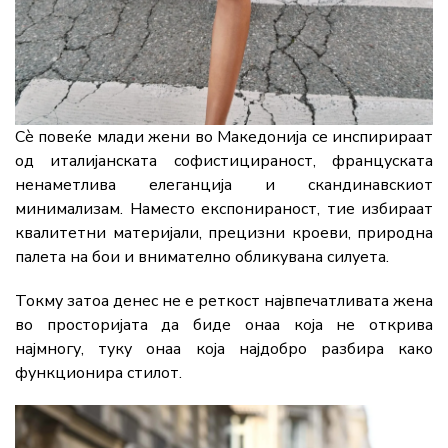
Сè повеќе млади жени во Македонија се инспирираат
од италијанската софистицираност, француската
ненаметлива елеганција и скандинавскиот
минимализам. Наместо експонираност, тие избираат
квалитетни материјали, прецизни кроеви, природна
палета на бои и внимателно обликувана силуета.
Токму затоа денес не е реткост највпечатливата жена
во просторијата да биде онаа која не открива
најмногу, туку онаа која најдобро разбира како
функционира стилот.