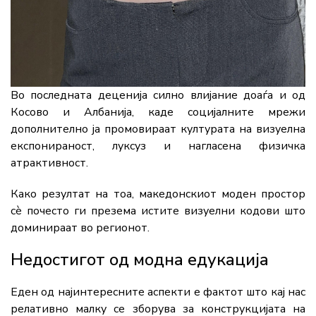
Во последната деценија силно влијание доаѓа и од
Косово и Албанија, каде социјалните мрежи
дополнително ја промовираат културата на визуелна
експонираност, луксуз и нагласена физичка
атрактивност.
Како резултат на тоа, македонскиот моден простор
сè почесто ги презема истите визуелни кодови што
доминираат во регионот.
Недостигот од модна едукација
Еден од најинтересните аспекти е фактот што кај нас
релативно малку се зборува за конструкцијата на