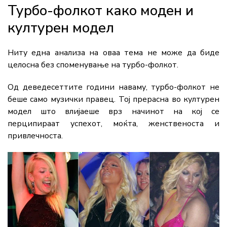
Турбо-фолкот како моден и
културен модел
Ниту една анализа на оваа тема не може да биде
целосна без споменување на турбо-фолкот.
Од деведесеттите години наваму, турбо-фолкот не
беше само музички правец. Тој прерасна во културен
модел што влијаеше врз начинот на кој се
перципираат успехот, моќта, женственоста и
привлечноста.