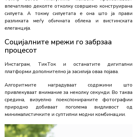
впечатливо деколте отколку совршено конструирана
силуета. А токму силуетата е она што ја прави
разликата меѓу обичната облека и вистинската
елеганција.
Социјалните мрежи го забрзаа
процесот
Инстаграм, ТикТок и останатите дигитални
платформи дополнително ја засилија оваа појава.
Алгоритмите наградуваат содржини што
привлекуваат внимание за неколку секунди. Во таква
средина, визуелно поекспонираните фотографии
природно добиваат поголема видливост од
минималистичките и суптилни модни комбинации.