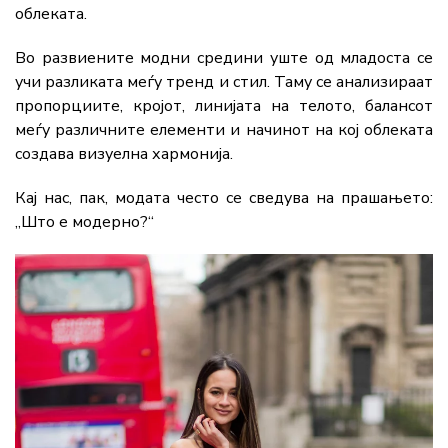
облеката.
Во развиените модни средини уште од младоста се
учи разликата меѓу тренд и стил. Таму се анализираат
пропорциите, кројот, линијата на телото, балансот
меѓу различните елементи и начинот на кој облеката
создава визуелна хармонија.
Кај нас, пак, модата често се сведува на прашањето:
„Што е модерно?“