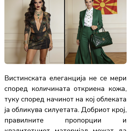
Вистинската елеганција не се мери
според количината откриена кожа,
туку според начинот на кој облеката
ја обликува силуетата. Добриот крој,
правилните пропорции и
квалитетниот материјал можат да