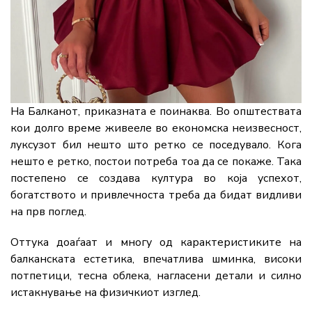
На Балканот, приказната е поинаква. Во општествата
кои долго време живееле во економска неизвесност,
луксузот бил нешто што ретко се поседувало. Кога
нешто е ретко, постои потреба тоа да се покаже. Така
постепено се создава култура во која успехот,
богатството и привлечноста треба да бидат видливи
на прв поглед.
Оттука доаѓаат и многу од карактеристиките на
балканската естетика, впечатлива шминка, високи
потпетици, тесна облека, нагласени детали и силно
истакнување на физичкиот изглед.