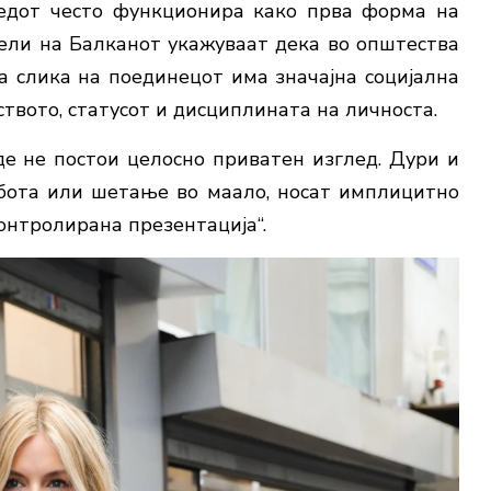
ледот често функционира како прва форма на
ели на Балканот укажуваат дека во општества
та слика на поединецот има значајна социјална
ството, статусот и дисциплината на личноста.
каде не постои целосно приватен изглед. Дури и
абота или шетање во маало, носат имплицитно
контролирана презентација“.