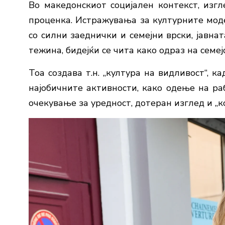
Во македонскиот социјален контекст, изг
проценка. Истражувања за културните мод
со силни заеднички и семејни врски, јавна
тежина, бидејќи се чита како одраз на семеј
Тоа создава т.н. „култура на видливост“, 
најобичните активности, како одење на р
очекување за уредност, дотеран изглед и „