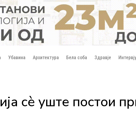
а
Убавина
Архитектура
Бела соба
Здравје
Интервј
ја сè уште постои пр