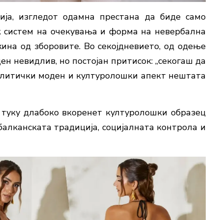
ја, изгледот одамна престана да биде само
ок систем на очекувања и форма на невербална
ина од зборовите. Во секојдневието, од одење
ен невидлив, но постојан притисок: „секогаш да
аналитички моден и културолошки апект нештата
 туку длабоко вкоренет културолошки образец
 балканската традиција, социјалната контрола и