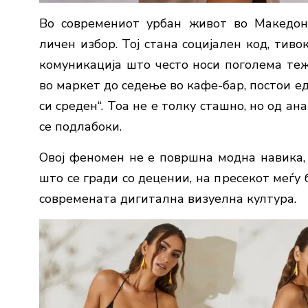
Во современиот урбан живот во Македони
личен избор. Тој стана социјален код, тив
комуникација што често носи поголема теж
во маркет до седење во кафе-бар, постои ед
си среден“. Тоа не е толку сташно, но од 
се подлабоки.
Овој феномен не е површна модна навика,
што се гради со децении, на пресекот меѓу
современата дигитална визуелна култура.