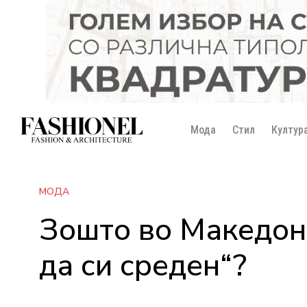
Мода
Стил
Култур
МОДА
Зошто во Македони
да си среден“?