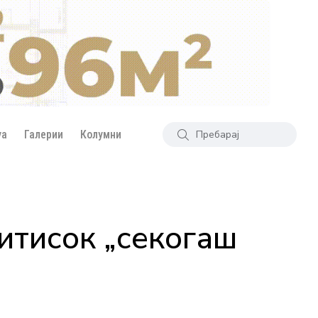
уа
Галерии
Колумни
итисок „секогаш