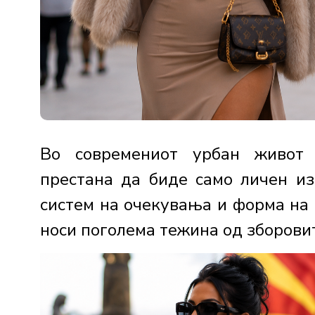
Во современиот урбан живот 
престана да биде само личен изб
систем на очекувања и форма на
носи поголема тежина од зборовите