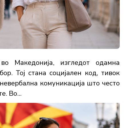
во Македонија, изгледот одамна
ор. Тој стана социјален код, тивок
 невербална комуникација што често
. Во...