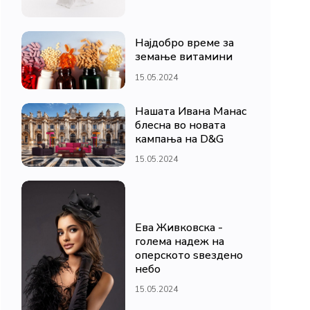
Најдобро време за
земање витамини
15.05.2024
Нашата Ивана Манас
блесна во новата
кампања на D&G
15.05.2024
Ева Живковска -
голема надеж на
оперското ѕвездено
небо
15.05.2024