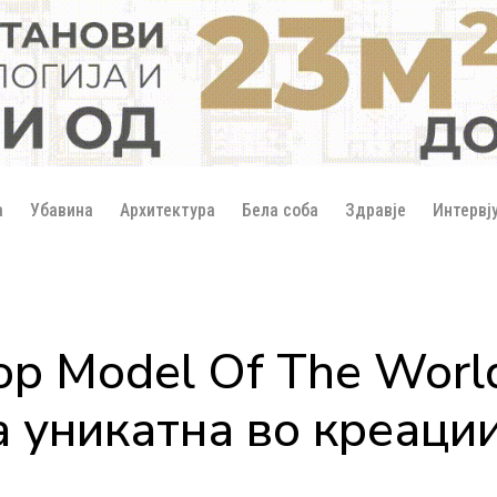
а
Убавина
Архитектура
Бела соба
Здравје
Интервј
 Model Of The World
 уникатна во креаци