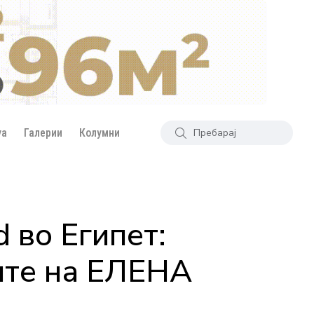
уа
Галерии
Колумни
 во Египет:
ите на ЕЛЕНА