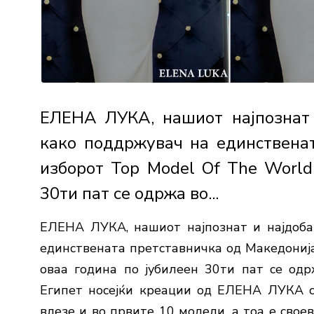
ЕЛЕНА ЛУКА, нашиот најпознат 
како поддржувач на единствена
изборот Top Model Of The World
30ти пат се одржа во...
ЕЛЕНА ЛУКА, нашиот најпознат и најдоба
единствената претставничка од Македонија
оваа година по јубилеен 30ти пат се одр
Египет носејќи креации од ЕЛЕНА ЛУКА с
влезе и во првите 10 модели, а тоа е свое