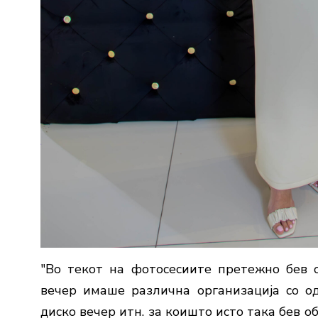
"Во текот на фотосесиите претежно бев 
вечер имаше различна организација со од
диско вечер итн. за коишто исто така бев 