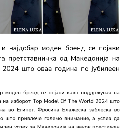
и најдобар моден бренд се појави
та претставничка од Македонија на
 2024 што оваа година по јубилеен
р моден бренд се појави како поддржувач на
 на изборот Top Model Of The World 2024 што
жа во Египет. Фросина Блажеска заблеска во
о што привлече големо внимание, а успеа да
виден успех за Македонија на ваков престижен