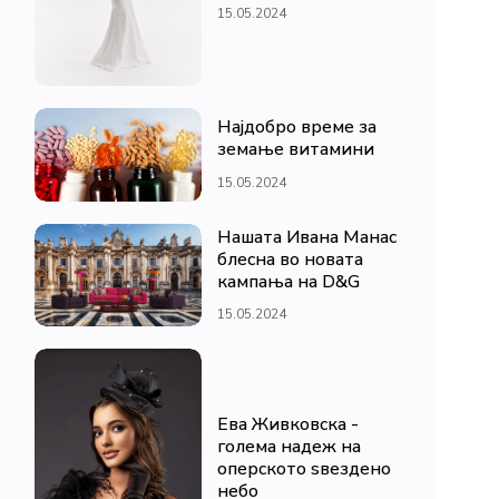
15.05.2024
Најдобро време за
земање витамини
15.05.2024
Нашата Ивана Манас
блесна во новата
кампања на D&G
15.05.2024
Ева Живковска -
голема надеж на
оперското ѕвездено
небо