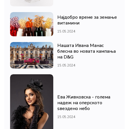
Најдобро време за земање
витамини
15.05.2024
Нашата Ивана Манас
блесна во новата кампања
на D&G
15.05.2024
Ева Живковска - голема
надеж на оперското
ѕвездено небо
15.05.2024