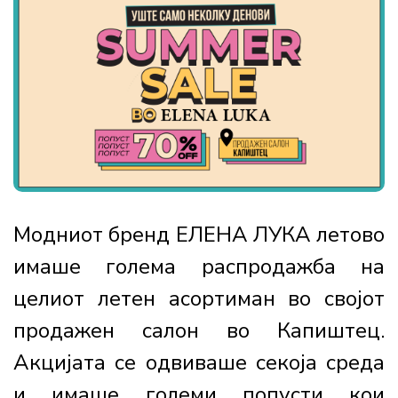
Модниот бренд ЕЛЕНА ЛУКА летово
имаше голема распродажба на
целиот летен асортиман во својот
продажен салон во Капиштец.
Акцијата се одвиваше секоја среда
и имаше големи попусти кои