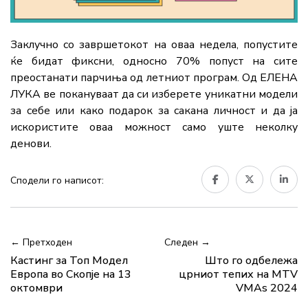
Заклучно со завршетокот на оваа недела, попустите
ќе бидат фиксни, односно 70% попуст на сите
преостанати парчиња од летниот програм. Од ЕЛЕНА
ЛУКА ве покануваат да си изберете уникатни модели
за себе или како подарок за сакана личност и да ја
искористите оваа можност само уште неколку
денови.
Сподели го написот:
← Претходен
Следен →
Кастинг за Топ Модел
Што го одбележа
Европа во Скопје на 13
црниот тепих на MTV
октомври
VMAs 2024