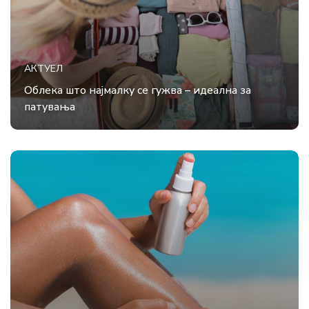
АКТУЕЛ
Облека што најмалку се гужва – идеална за
патувања