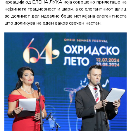
креација од ЕЛЕНА ЛУКА која совршено прилегаше на
нејзината грациозност и шарм, а со елегантниот шлиц
во долниот дел идеално беше исткајана елегантноста
што доликува на еден ваков свечен настан.