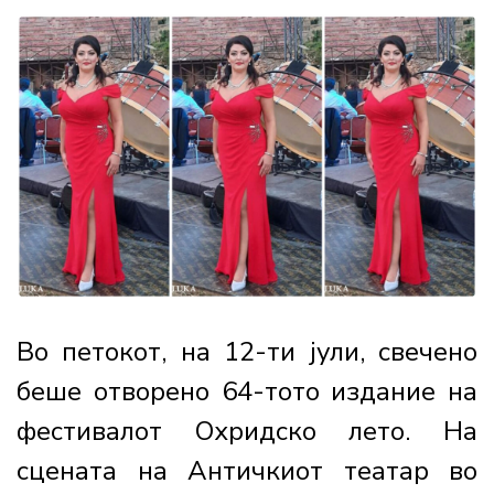
Во петокот, на 12-ти јули, свечено
беше отворено 64-тото издание на
фестивалот Охридско лето. На
сцената на Античкиот театар во