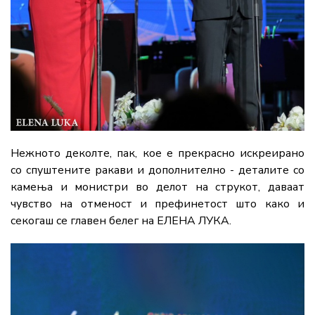
Нежното деколте, пак, кое е прекрасно искреирано
со спуштените ракави и дополнително - деталите со
камења и монистри во делот на струкот, даваат
чувство на отменост и префинетост што како и
секогаш се главен белег на ЕЛЕНА ЛУКА.