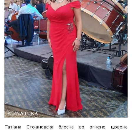
Татјана Стојановска блесна во огнено црвена