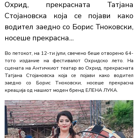
Охрид, прекрасната Татјана
Стојановска која се појави како
водител заедно со Борис Тноковски,
носеше прекрасна...
Во петокот, на 12-ти јули, свечено беше отворено 64-
тото издание на фестивалот Охридско лето. На
сцената на Античкиот театар во Охрид, прекрасната
Татјана Стојановска која се појави како водител
заедно со Борис Тноковски, носеше прекрасна
креација од нашиот моден бренд ЕЛЕНА ЛУКА.