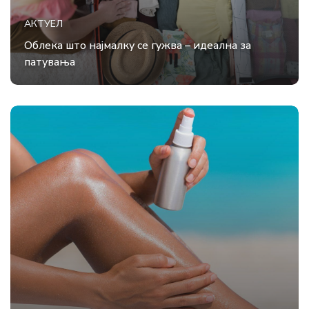
АКТУЕЛ
Облека што најмалку се гужва – идеална за
патувања