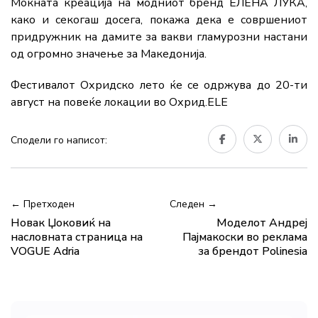
Моќната креација на модниот бренд ЕЛЕНА ЛУКА,
како и секогаш досега, покажа дека е совршениот
придружник на дамите за вакви гламурозни настани
од огромно значење за Македонија.
Фестивалот Охридско лето ќе се одржува до 20-ти
август на повеќе локации во Охрид.ELE
Сподели го написот:
← Претходен
Следен →
Новак Џоковиќ на
Моделот Андреј
насловната страница на
Пајмакоски во реклама
VOGUE Adria
за брендот Polinesia