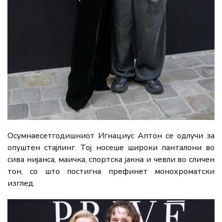
Осумнаесетгодишниот Игнациус Аптон се одлучи за
опуштен стајлинг. Тој носеше широки панталони во
сива нијанса, маичка, спортска јакна и чевли во сличен
тон, со што постигна префинет монохроматски
изглед.