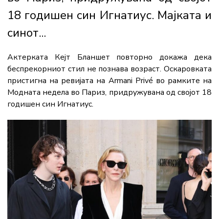
18 годишен син Игнатиус. Мајката и
синот...
Актерката Кејт Бланшет повторно докажа дека
беспрекорниот стил не познава возраст. Оскаровката
пристигна на ревијата на Armani Privé во рамките на
Модната недела во Париз, придружувана од својот 18
годишен син Игнатиус.