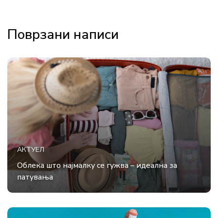
Поврзани написи
АКТУЕЛ
Облека што најмалку се гужва – идеална за
патувања