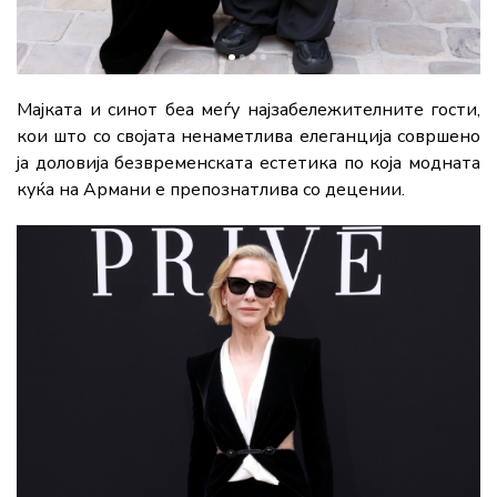
Мајката и синот беа меѓу најзабележителните гости,
кои што со својата ненаметлива елеганција совршено
ја доловија безвременската естетика по која модната
куќа на Армани е препознатлива со децении.