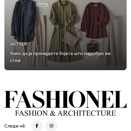
АКТУЕЛ
Како да ја пронајдете бојата што најдобро ви
стои
Следи нè