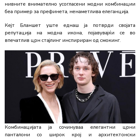
нивните внимателно усогласени модни комбинации
беа пример за префинета, ненаметлива елеганција.
Кејт Бланшет уште еднаш ја потврди својата
репутација на модна икона, појавувајќи се во
впечатлив црн стајлинг инспириран од смокинг.
Комбинацијата ја сочинуваа елегантни црни
панталони со широк крој и архитектонски