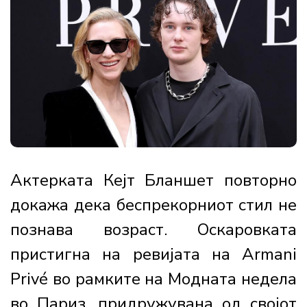
Актерката Кејт Бланшет повторно
докажа дека беспрекорниот стил не
познава возраст. Оскаровката
пристигна на ревијата на Armani
Privé во рамките на Модната недела
во Париз, придружувана од својот