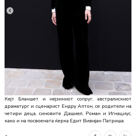
Кејт Бланшет и нејзиниот сопруг, австралискиот
драматург и сценарист Ендру Аптон, се родители на
четири деца, синовите Дашиел, Роман и Игнациус,
како и на посвоената ќерка Едит Вивијан Патриша.