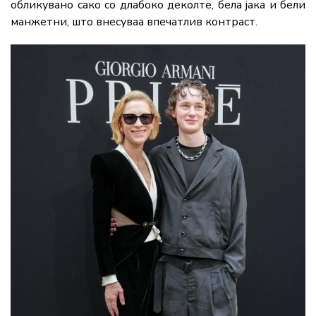
обликувано сако со длабоко деколте, бела јака и бели
манжетни, што внесуваа впечатлив контраст.