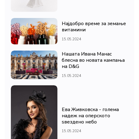
Најдобро време за земање
витамини
15.05.2024
Нашата Ивана Манас
блесна во новата кампања
на D&G
15.05.2024
Ева Живковска - голема
надеж на оперското
ѕвездено небо
15.05.2024