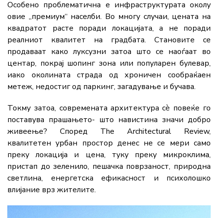
Особено проблематична е инфраструктурата околу
овие „премиум“ населби. Во многу случаи, цената на
квадратот расте поради локацијата, а не поради
реалниот квалитет на градбата. Становите се
продаваат како луксузни затоа што се наоѓаат во
центар, покрај шопинг зона или популарен булевар,
иако околината страда од хроничен сообраќаен
метеж, недостиг од паркинг, загадување и бучава.
Токму затоа, современата архитектура сè повеќе го
поставува прашањето- што навистина значи добро
живеење? Според The Architectural Review,
квалитетен урбан простор денес не се мери само
преку локација и цена, туку преку микроклима,
пристап до зеленило, пешачка поврзаност, природна
светлина, енергетска ефикасност и психолошко
влијание врз жителите.