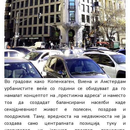
Во градови како Копенхаген, Виена и Амстердам
урбанистите веќе со години се обидуваат да го
намалат концептот на „престижна адреса“ и наместо
тоа да создадат балансирани населби каде
секојдневниот живот е полесен, поздрав и
поодржлив. Таму, вредноста на недвижноста не ја
создава само централната позиција, туку и