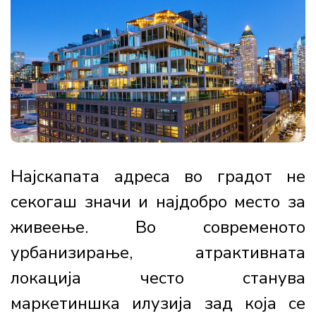
Најскапата адреса во градот не
секогаш значи и најдобро место за
живеење. Во современото
урбанизирање, атрактивната
локација често станува
маркетиншка илузија зад која се