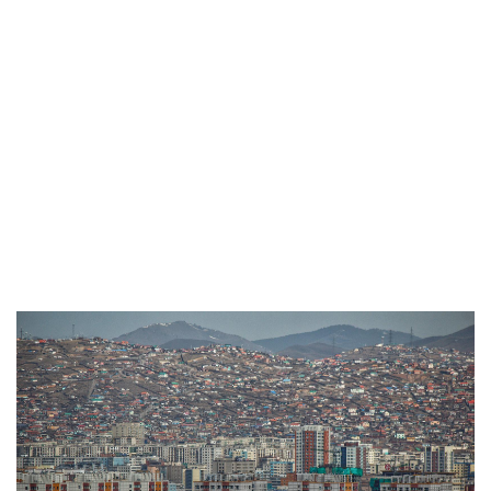
архитектонски магазини како Architectural
Digest, Dezeen, ArchDaily и The Architectural
Review сè почесто анализираат како многу
урбани центри се претвораат во „визуелно
луксузни, но функционално проблематични“
средини. Причината е едноставна, фокусот се
става на атрактивноста и продажбата, а не на
долгорочниот квалитет на живеење.