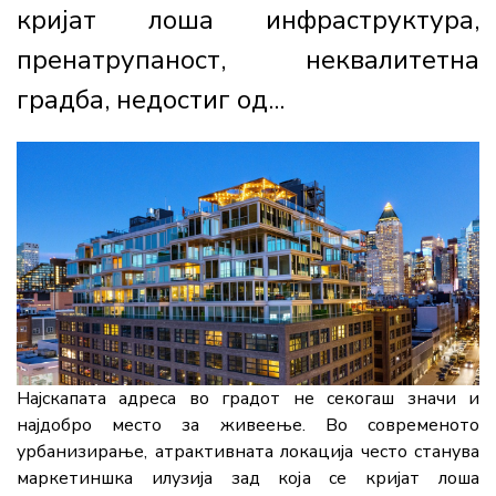
кријат лоша инфраструктура,
пренатрупаност, неквалитетна
градба, недостиг од...
Најскапата адреса во градот не секогаш значи и
најдобро место за живеење. Во современото
урбанизирање, атрактивната локација често станува
маркетиншка илузија зад која се кријат лоша