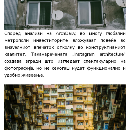
Според анализи на ArchDaily, во многу глобални
метрополи инвеститорите вложуваат повеќе во
визуелниот впечаток отколку во конструктивниот
квалитет. Таканаречената „Instagram architecture“
создава згради што изгледаат спектакуларно на
фотографија, но не секогаш нудат функционално и
удобно живеење.