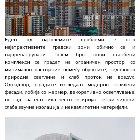
Еден од најголемите проблеми е што
најатрактивните градски зони обично се и
најпренатрупани. Голем број нови станбени
комплекси се градат на ограничен простор, со
минимално растојание помеѓу објектите, недоволно
природна светлина и слаб проток на воздух.
Однадвор, зградите изгледаат модерно, стаклени
фасади, лобија со мермер, декоративно осветлување,
но зад таа естетика често се кријат тенки ѕидови,
слаба звучна изолација и неквалитетни материјали.