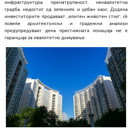
инфраструктура, пренатрупаност, неквалитетна
градба, недостиг од зеленило и урбан хаос. Додека
инвеститорите продаваат „елитен животен стил“, сè
повеќе архитектонски и градежни анализи
предупредуваат дека престижната локација не е
гаранција за квалитетно домување.
Во последните години, светските