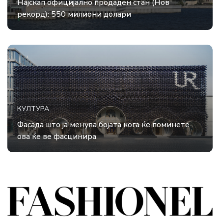
Најскап официјално продаден стан (Нов
рекорд): 550 милиони долари
КУЛТУРА
Фасада што ја менува бојата кога ќе поминете-
ова ќе ве фасцинира