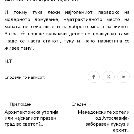
И токму тука лежи најголемиот парадокс на
модерното домување, најатрактивното место на
мапата не секогаш е и најдоброто место за живот.
Затоа, сè повеќе купувачи денес не прашуваат само
„каде се наоѓа станот“, туку и „како навистина се
живее таму“.
Н.Т
Сподели го написот:
← Претходен
Следен →
Архитектонска утопија
Македонските хотели
или најскапиот празен
од Југославија-
град во светот?...
заборавен луксуз и
архит...