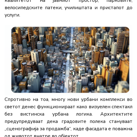
квалитетот на јавниот простор, парковите,
велосипедските патеки, училиштата и пристапот до
услуги.
Спротивно на тоа, многу нови урбани комплекси во
светот денес функционираат како визуелен спектакл
без вистинска урбана логика. Архитектите
предупредуваат дека градовите полека стануваат
„сценографија за продажба“, каде фасадата е поважна
од животот внатре во објектот.